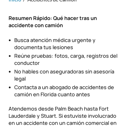
Lesiones personales
FAQ
Resumen Rápido: Qué hacer tras un
accidente con camión
Compensación a trabajadores
Carreras
Busca atención médica urgente y
Veterans Benefits
documenta tus lesiones
Reúne pruebas: fotos, carga, registros del
Admiralty & Maritime Law
conductor
No hables con aseguradoras sin asesoría
Class Actions
legal
Contacta a un abogado de accidentes de
Mass Torts
camión en Florida cuanto antes
Atendemos desde Palm Beach hasta Fort
Lauderdale y Stuart. Si estuviste involucrado
en un accidente con un camión comercial en