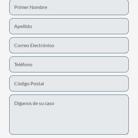
First
Name
Last
Name
Email
Phone
Number
Untitled