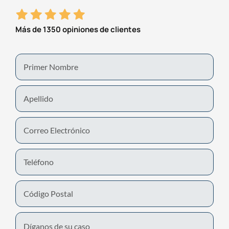
Más de 1350 opiniones de clientes
First
Name
Last
Name
Email
Phone
Number
Untitled