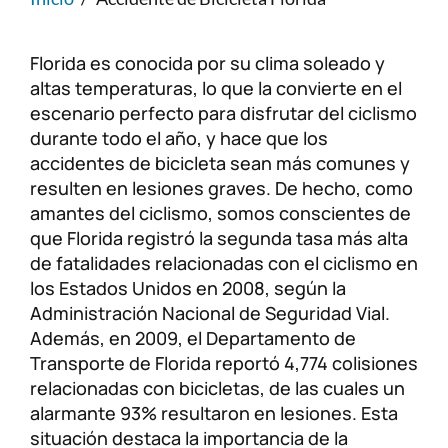
Lesiones personales
FAQ
Florida es conocida por su clima soleado y
altas temperaturas, lo que la convierte en el
Compensación a trabajadores
Carreras
escenario perfecto para disfrutar del ciclismo
durante todo el año, y hace que los
Veterans Benefits
accidentes de bicicleta sean más comunes y
resulten en lesiones graves. De hecho, como
Admiralty & Maritime Law
amantes del ciclismo, somos conscientes de
que Florida registró la segunda tasa más alta
Class Actions
de fatalidades relacionadas con el ciclismo en
los Estados Unidos en 2008, según la
Administración Nacional de Seguridad Vial.
Mass Torts
Además, en 2009, el Departamento de
Transporte de Florida reportó 4,774 colisiones
relacionadas con bicicletas, de las cuales un
alarmante 93% resultaron en lesiones. Esta
situación destaca la importancia de la