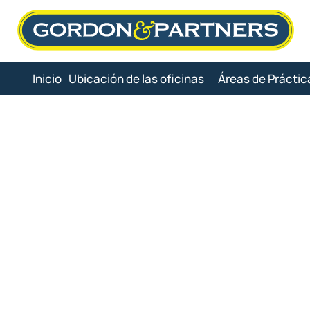
Skip
to
content
Inicio
Ubicación de las oficinas
Áreas de Práctic
Aboga
Aviació