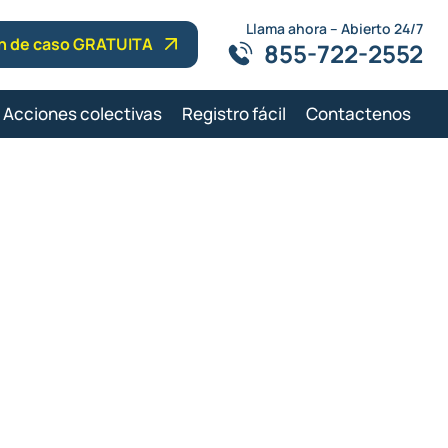
Llama ahora – Abierto 24/7
ón de caso GRATUITA
855-722-2552
Acciones colectivas
Registro fácil
Contactenos
tes de
 Florida