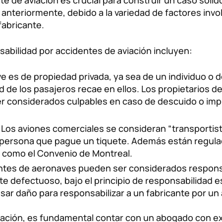
e de aviación es crucial para construir un caso sólid
teriormente, debido a la variedad de factores involu
fabricante.
sabilidad por accidentes de aviación incluyen:
ve es de propiedad privada, ya sea de un individuo o d
d de los pasajeros recae en ellos. Los propietarios 
er considerados culpables en caso de descuido o imp
Los aviones comerciales se consideran “transportis
 persona que pague un tiquete. Además están regulad
s como el Convenio de Montreal.
ntes de aeronaves pueden ser considerados respons
defectuoso, bajo el principio de responsabilidad est
sar daño para responsabilizar a un fabricante por un
iación, es fundamental contar con un abogado con exp