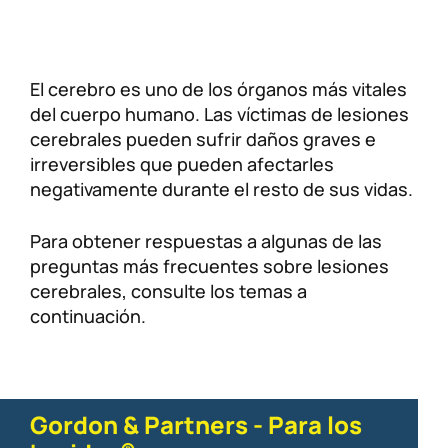
Lesiones personales
FAQ
El cerebro es uno de los órganos más vitales
Compensación a trabajadores
Carreras
del cuerpo humano. Las víctimas de lesiones
cerebrales pueden sufrir daños graves e
Veterans Benefits
irreversibles que pueden afectarles
negativamente durante el resto de sus vidas.
Admiralty & Maritime Law
Para obtener respuestas a algunas de las
Class Actions
preguntas más frecuentes sobre lesiones
cerebrales, consulte los temas a
continuación.
Mass Torts
Gordon & Partners - Para los