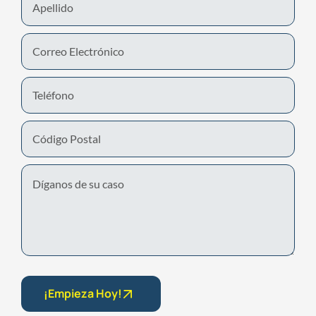
Name
Email
Phone
Number
Untitled
¡Empieza Hoy!