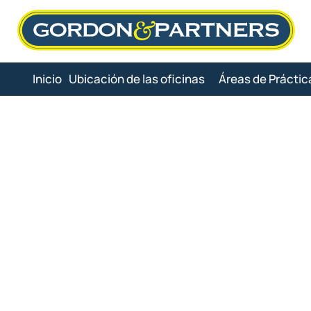
Skip
to
content
Inicio
Ubicación de las oficinas
Áreas de Práctic
Abogado d
F