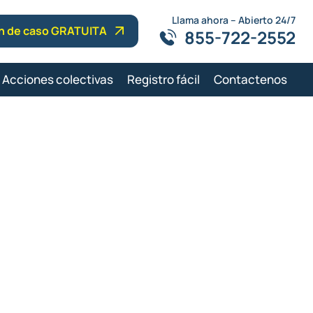
Llama ahora – Abierto 24/7
ón de caso GRATUITA
855-722-2552
Acciones colectivas
Registro fácil
Contactenos
presión en
s)