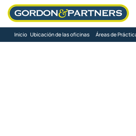
Skip
to
content
Inicio
Ubicación de las oficinas
Áreas de Práctic
Abogado esp
la méd