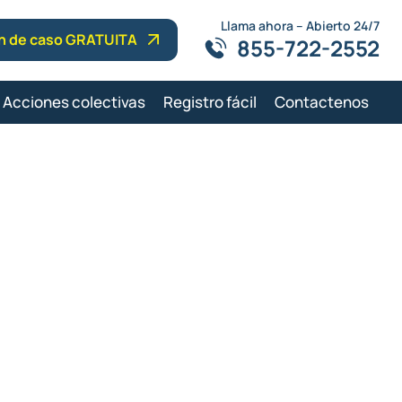
Llama ahora – Abierto 24/7
ón de caso GRATUITA
855-722-2552
Acciones colectivas
Registro fácil
Contactenos
 lesiones de
Florida