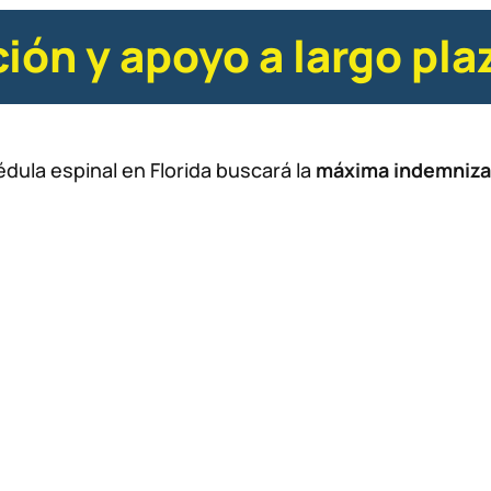
n y apoyo a largo pla
ula espinal en Florida buscará la
máxima indemniza