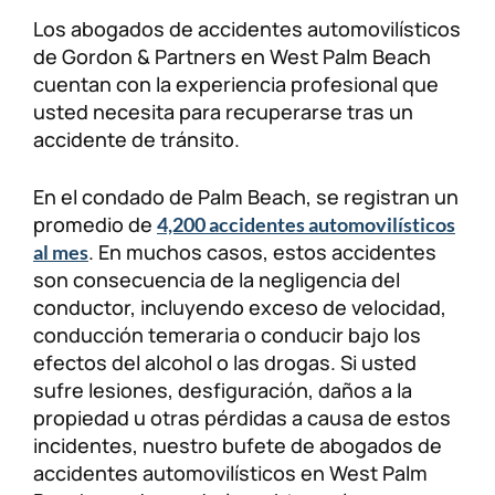
Los abogados de accidentes automovilísticos
Lesiones personales
FAQ
de Gordon & Partners en West Palm Beach
cuentan con la experiencia profesional que
Compensación a trabajadores
Carreras
usted necesita para recuperarse tras un
accidente de tránsito.
Veterans Benefits
En el condado de Palm Beach, se registran un
promedio de
Admiralty & Maritime Law
4,200 accidentes automovilísticos
. En muchos casos, estos accidentes
al mes
son consecuencia de la negligencia del
Class Actions
conductor, incluyendo exceso de velocidad,
conducción temeraria o conducir bajo los
Mass Torts
efectos del alcohol o las drogas. Si usted
sufre lesiones, desfiguración, daños a la
propiedad u otras pérdidas a causa de estos
incidentes, nuestro bufete de abogados de
accidentes automovilísticos en West Palm