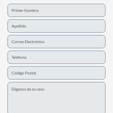
First
Name
Last
Name
Email
Phone
Number
Untitled