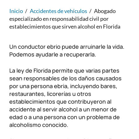
Lesiones personales
FAQ
Inicio
/
Accidentes de vehículos
/
Abogado
especializado en responsabilidad civil por
establecimientos que sirven alcohol en Florida
Compensación a trabajadores
Carreras
Veterans Benefits
Un conductor ebrio puede arruinarle la vida.
Podemos ayudarle a recuperarla.
Admiralty & Maritime Law
La ley de Florida permite que varias partes
sean responsables de los daños causados ​​
Class Actions
por una persona ebria, incluyendo bares,
restaurantes, licorerías u otros
Mass Torts
establecimientos que contribuyeron al
accidente al servir alcohol a un menor de
edad o a una persona con un problema de
alcoholismo conocido.