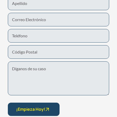
Name
Email
Phone
Number
Untitled
¡Empieza Hoy!