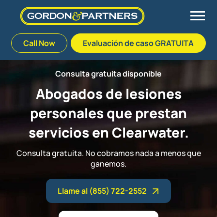
Skip
Call Now
Evaluación de caso GRATUITA
to
content
Back
Back
Back
Back
Consulta gratuita disponible
Abogados de lesiones
Palm Beach Gardens
Accidentes de auto
Conoce nuestro equipo
Defective Drugs
personales que prestan
Plantation
Negligencia Médica Florida
Veterans Affairs Team
Defective Medical Devices
servicios en Clearwater.
Stuart
Abuso en Hogar de Ancianos Florida
Client Reviews
Defective Products
Consulta gratuita. No cobramos nada a menos que
ganemos.
West Palm Beach
Ulceras/Lesiones por presión
Our Fees
Recalls & Announcements
Llame al (855) 722-2552
Responsabilidad civil de locales
Blog
Consumer Fraud Investigations