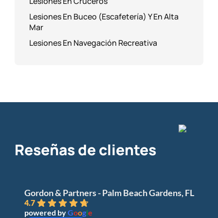
Lesiones En Cruceros
Lesiones En Buceo (Escafetería) Y En Alta
Mar
Lesiones En Navegación Recreativa
Reseñas de clientes
Gordon & Partners - Palm Beach Gardens, FL
4.7
powered by
G
o
o
g
l
e