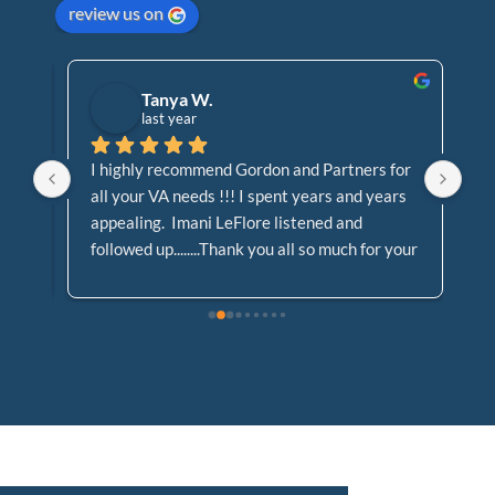
review us on
Tanya W.
last year
I highly recommend Gordon and Partners for 
Go
all your VA needs !!! I spent years and years 
Cl
appealing.  Imani LeFlore listened and 
At
followed up........Thank you all so much for your 
Le
dedication and support, not allowing my case 
!! 
to fall to the waste side!!!!