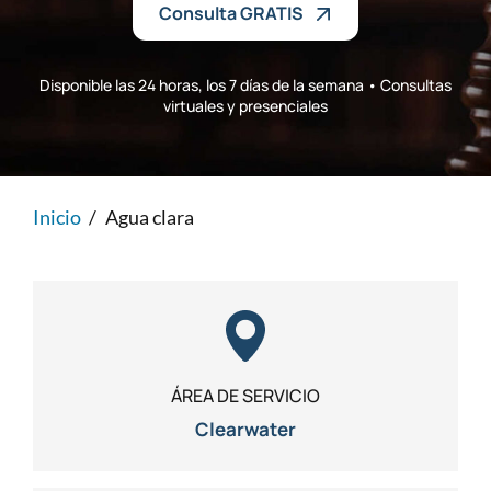
Consulta GRATIS
Lesiones personales
FAQ
Disponible las 24 horas, los 7 días de la semana • Consultas
Compensación a trabajadores
Carreras
virtuales y presenciales
Veterans Benefits
Inicio
/
Agua clara
Admiralty & Maritime Law
Class Actions
Mass Torts
ÁREA DE SERVICIO
Clearwater