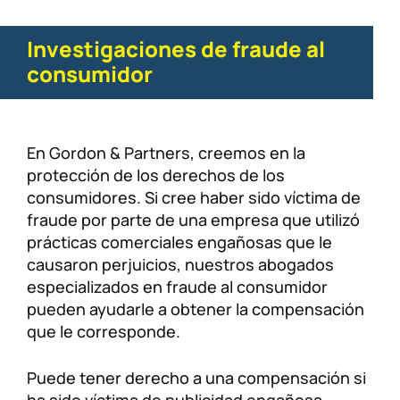
Lesiones personales
FAQ
Investigaciones de fraude al
consumidor
Compensación a trabajadores
Carreras
Veterans Benefits
En Gordon & Partners, creemos en la
protección de los derechos de los
Admiralty & Maritime Law
consumidores. Si cree haber sido víctima de
fraude por parte de una empresa que utilizó
Class Actions
prácticas comerciales engañosas que le
causaron perjuicios, nuestros abogados
Mass Torts
especializados en fraude al consumidor
pueden ayudarle a obtener la compensación
que le corresponde.
Puede tener derecho a una compensación si