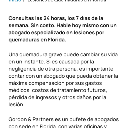
Lesiones personales
FAQ
Consultas las 24 horas, los 7 días de la
semana. Sin costo. Hable hoy mismo con un
Compensación a trabajadores
Carreras
abogado especializado en lesiones por
quemaduras en Florida.
Veterans Benefits
Una quemadura grave puede cambiar su vida
Admiralty & Maritime Law
en un instante. Si es causada por la
negligencia de otra persona, es importante
Class Actions
contar con un abogado que pueda obtener la
máxima compensación por sus gastos
médicos, costos de tratamiento futuros,
Mass Torts
pérdida de ingresos y otros daños por la
lesión.
Gordon & Partners es un bufete de abogados
con sede en Florida, con varias oficinas y