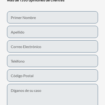
Más de 1350 opiniones de clientes
First
Name
Last
Name
Email
Phone
Number
Untitled