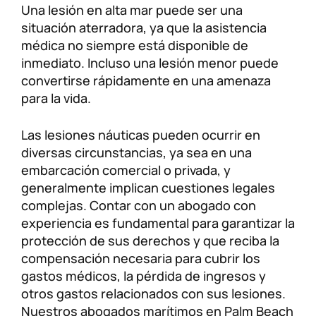
Una lesión en alta mar puede ser una
Lesiones personales
FAQ
situación aterradora, ya que la asistencia
médica no siempre está disponible de
inmediato. Incluso una lesión menor puede
Compensación a trabajadores
Carreras
convertirse rápidamente en una amenaza
para la vida.
Veterans Benefits
Las lesiones náuticas pueden ocurrir en
Admiralty & Maritime Law
diversas circunstancias, ya sea en una
embarcación comercial o privada, y
Class Actions
generalmente implican cuestiones legales
complejas. Contar con un abogado con
experiencia es fundamental para garantizar la
Mass Torts
protección de sus derechos y que reciba la
compensación necesaria para cubrir los
gastos médicos, la pérdida de ingresos y
otros gastos relacionados con sus lesiones.
Nuestros abogados marítimos en Palm Beach