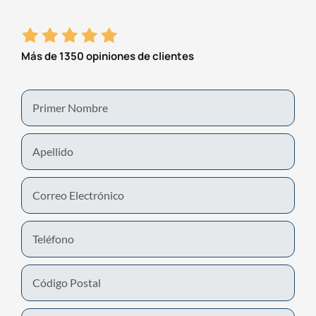
Más de 1350 opiniones de clientes
First
Name
Last
Name
Email
Phone
Number
Untitled