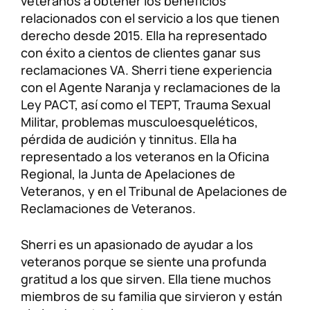
veteranos a obtener los beneficios
relacionados con el servicio a los que tienen
Lesiones personales
FAQ
derecho desde 2015. Ella ha representado
con éxito a cientos de clientes ganar sus
Compensación a trabajadores
Carreras
reclamaciones VA. Sherri tiene experiencia
con el Agente Naranja y reclamaciones de la
Veterans Benefits
Ley PACT, así como el TEPT, Trauma Sexual
Militar, problemas musculoesqueléticos,
pérdida de audición y tinnitus. Ella ha
Admiralty & Maritime Law
representado a los veteranos en la Oficina
Regional, la Junta de Apelaciones de
Class Actions
Veteranos, y en el Tribunal de Apelaciones de
Reclamaciones de Veteranos.
Mass Torts
Sherri es un apasionado de ayudar a los
veteranos porque se siente una profunda
gratitud a los que sirven. Ella tiene muchos
miembros de su familia que sirvieron y están