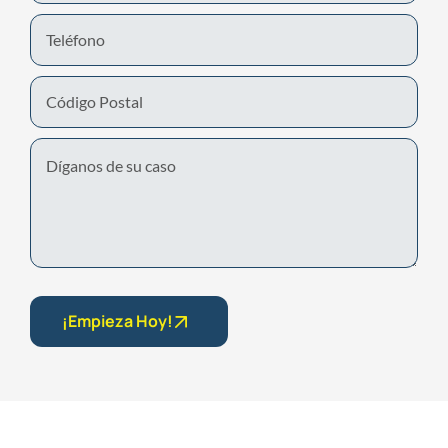
Phone
Number
Untitled
¡Empieza Hoy!