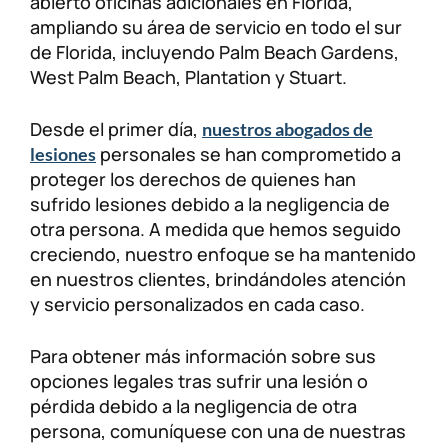
abierto oficinas adicionales en Florida,
ampliando su área de servicio en todo el sur
Lesiones personales
FAQ
de Florida, incluyendo Palm Beach Gardens,
West Palm Beach, Plantation y Stuart.
Compensación a trabajadores
Carreras
Desde el primer día,
nuestros abogados de
Veterans Benefits
personales se han comprometido a
lesiones
proteger los derechos de quienes han
Admiralty & Maritime Law
sufrido lesiones debido a la negligencia de
otra persona. A medida que hemos seguido
creciendo, nuestro enfoque se ha mantenido
Class Actions
en nuestros clientes, brindándoles atención
y servicio personalizados en cada caso.
Mass Torts
Para obtener más información sobre sus
opciones legales tras sufrir una lesión o
pérdida debido a la negligencia de otra
persona, comuníquese con una de nuestras