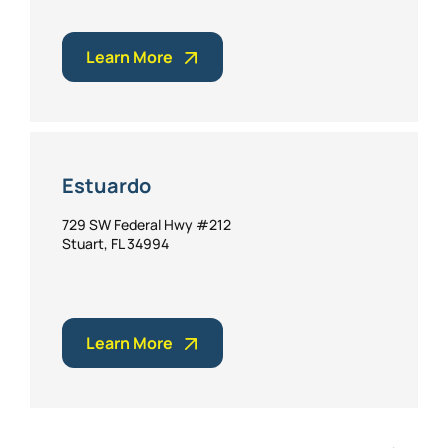
Learn More
Estuardo
729 SW Federal Hwy #212
Stuart, FL 34994
Learn More