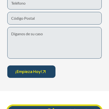
Number
Untitled
¡Empieza Hoy!