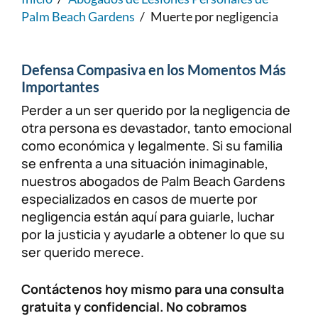
Palm Beach Gardens
/
Muerte por negligencia
Lesiones personales
FAQ
Compensación a trabajadores
Carreras
Defensa Compasiva en los Momentos Más
Importantes
Veterans Benefits
Perder a un ser querido por la negligencia de
otra persona es devastador, tanto emocional
Admiralty & Maritime Law
como económica y legalmente. Si su familia
se enfrenta a una situación inimaginable,
nuestros abogados de Palm Beach Gardens
Class Actions
especializados en casos de muerte por
negligencia están aquí para guiarle, luchar
Mass Torts
por la justicia y ayudarle a obtener lo que su
ser querido merece.
Contáctenos hoy mismo para una consulta
gratuita y confidencial. No cobramos