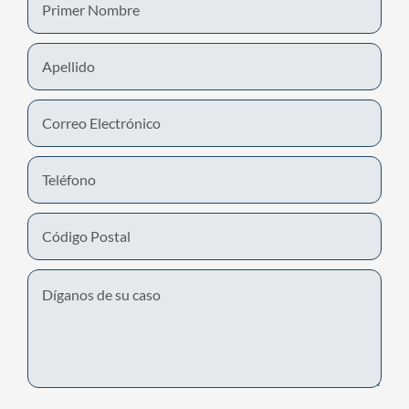
Name
Last
Name
Email
Phone
Number
Untitled