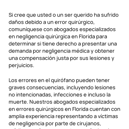
Lesiones personales
FAQ
Si cree que usted o un ser querido ha sufrido
daños debido a un error quirúrgico,
Compensación a trabajadores
Carreras
comuníquese con abogados especializados
en negligencia quirúrgica en Florida para
Veterans Benefits
determinar si tiene derecho a presentar una
demanda por negligencia médica y obtener
una compensación justa por sus lesiones y
Admiralty & Maritime Law
perjuicios.
Class Actions
Los errores en el quirófano pueden tener
graves consecuencias, incluyendo lesiones
Mass Torts
no intencionadas, infecciones e incluso la
muerte. Nuestros abogados especializados
en errores quirúrgicos en Florida cuentan con
amplia experiencia representando a víctimas
de negligencia por parte de cirujanos,