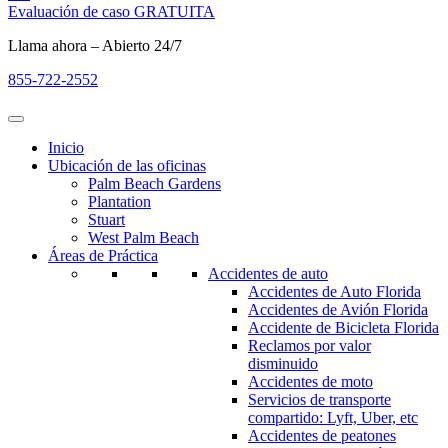
Evaluación de caso GRATUITA
Llama ahora – Abierto 24/7
855-722-2552
Inicio
Ubicación de las oficinas
Palm Beach Gardens
Plantation
Stuart
West Palm Beach
Áreas de Práctica
Accidentes de auto
Accidentes de Auto Florida
Accidentes de Avión Florida
Accidente de Bicicleta Florida
Reclamos por valor
disminuido
Accidentes de moto
Servicios de transporte
compartido: Lyft, Uber, etc
Accidentes de peatones