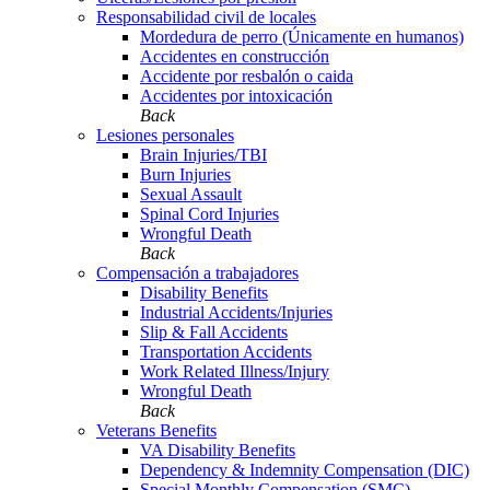
Responsabilidad civil de locales
Mordedura de perro (Únicamente en humanos)
Accidentes en construcción
Accidente por resbalón o caida
Accidentes por intoxicación
Back
Lesiones personales
Brain Injuries/TBI
Burn Injuries
Sexual Assault
Spinal Cord Injuries
Wrongful Death
Back
Compensación a trabajadores
Disability Benefits
Industrial Accidents/Injuries
Slip & Fall Accidents
Transportation Accidents
Work Related Illness/Injury
Wrongful Death
Back
Veterans Benefits
VA Disability Benefits
Dependency & Indemnity Compensation (DIC)
Special Monthly Compensation (SMC)