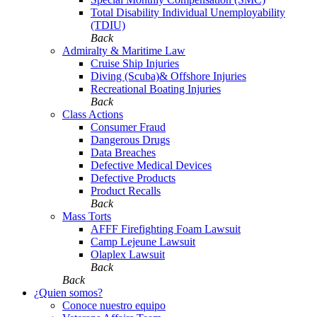
Total Disability Individual Unemployability
(TDIU)
Back
Admiralty & Maritime Law
Cruise Ship Injuries
Diving (Scuba)& Offshore Injuries
Recreational Boating Injuries
Back
Class Actions
Consumer Fraud
Dangerous Drugs
Data Breaches
Defective Medical Devices
Defective Products
Product Recalls
Back
Mass Torts
AFFF Firefighting Foam Lawsuit
Camp Lejeune Lawsuit
Olaplex Lawsuit
Back
Back
¿Quien somos?
Conoce nuestro equipo