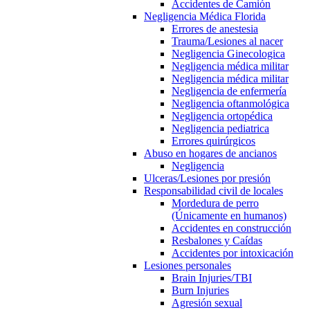
Accidentes de Camión
Negligencia Médica Florida
Errores de anestesia
Trauma/Lesiones al nacer
Negligencia Ginecologica
Negligencia médica militar
Negligencia médica militar
Negligencia de enfermería
Negligencia oftanmológica
Negligencia ortopédica
Negligencia pediatrica
Errores quirúrgicos
Abuso en hogares de ancianos
Negligencia
Ulceras/Lesiones por presión
Responsabilidad civil de locales
Mordedura de perro
(Únicamente en humanos)
Accidentes en construcción
Resbalones y Caídas
Accidentes por intoxicación
Lesiones personales
Brain Injuries/TBI
Burn Injuries
Agresión sexual