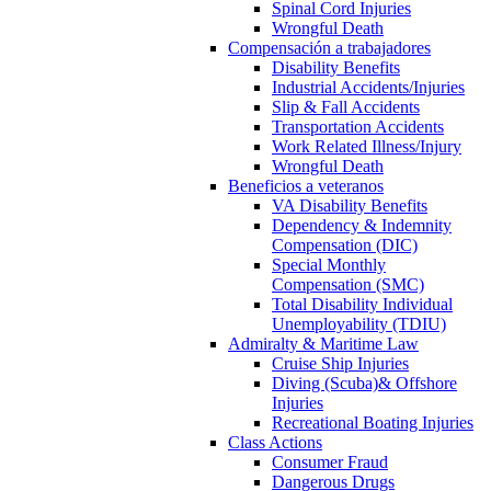
Spinal Cord Injuries
Wrongful Death
Compensación a trabajadores
Disability Benefits
Industrial Accidents/Injuries
Slip & Fall Accidents
Transportation Accidents
Work Related Illness/Injury
Wrongful Death
Beneficios a veteranos
VA Disability Benefits
Dependency & Indemnity
Compensation (DIC)
Special Monthly
Compensation (SMC)
Total Disability Individual
Unemployability (TDIU)
Admiralty & Maritime Law
Cruise Ship Injuries
Diving (Scuba)& Offshore
Injuries
Recreational Boating Injuries
Class Actions
Consumer Fraud
Dangerous Drugs