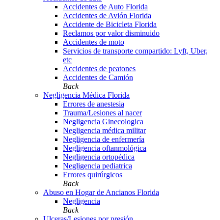
Accidentes de Auto Florida
Accidentes de Avión Florida
Accidente de Bicicleta Florida
Reclamos por valor disminuido
Accidentes de moto
Servicios de transporte compartido: Lyft, Uber,
etc
Accidentes de peatones
Accidentes de Camión
Back
Negligencia Médica Florida
Errores de anestesia
Trauma/Lesiones al nacer
Negligencia Ginecologica
Negligencia médica militar
Negligencia de enfermería
Negligencia oftanmológica
Negligencia ortopédica
Negligencia pediatrica
Errores quirúrgicos
Back
Abuso en Hogar de Ancianos Florida
Negligencia
Back
Ulceras/Lesiones por presión