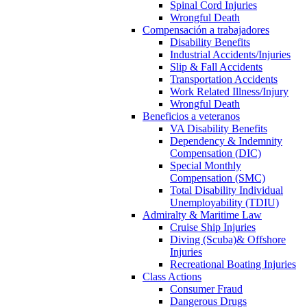
Spinal Cord Injuries
Wrongful Death
Compensación a trabajadores
Disability Benefits
Industrial Accidents/Injuries
Slip & Fall Accidents
Transportation Accidents
Work Related Illness/Injury
Wrongful Death
Beneficios a veteranos
VA Disability Benefits
Dependency & Indemnity
Compensation (DIC)
Special Monthly
Compensation (SMC)
Total Disability Individual
Unemployability (TDIU)
Admiralty & Maritime Law
Cruise Ship Injuries
Diving (Scuba)& Offshore
Injuries
Recreational Boating Injuries
Class Actions
Consumer Fraud
Dangerous Drugs