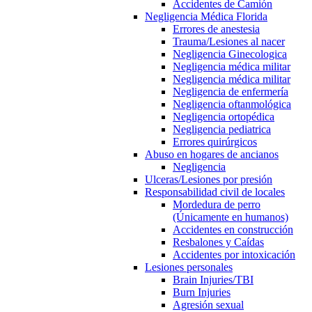
Accidentes de Camión
Negligencia Médica Florida
Errores de anestesia
Trauma/Lesiones al nacer
Negligencia Ginecologica
Negligencia médica militar
Negligencia médica militar
Negligencia de enfermería
Negligencia oftanmológica
Negligencia ortopédica
Negligencia pediatrica
Errores quirúrgicos
Abuso en hogares de ancianos
Negligencia
Ulceras/Lesiones por presión
Responsabilidad civil de locales
Mordedura de perro
(Únicamente en humanos)
Accidentes en construcción
Resbalones y Caídas
Accidentes por intoxicación
Lesiones personales
Brain Injuries/TBI
Burn Injuries
Agresión sexual