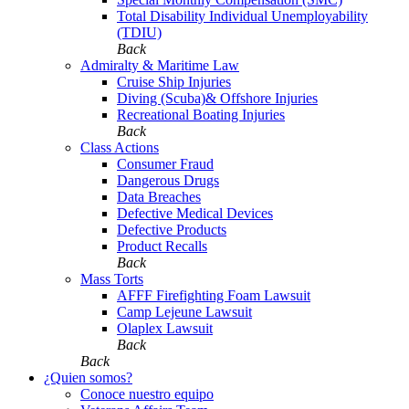
Total Disability Individual Unemployability
(TDIU)
Back
Admiralty & Maritime Law
Cruise Ship Injuries
Diving (Scuba)& Offshore Injuries
Recreational Boating Injuries
Back
Class Actions
Consumer Fraud
Dangerous Drugs
Data Breaches
Defective Medical Devices
Defective Products
Product Recalls
Back
Mass Torts
AFFF Firefighting Foam Lawsuit
Camp Lejeune Lawsuit
Olaplex Lawsuit
Back
Back
¿Quien somos?
Conoce nuestro equipo