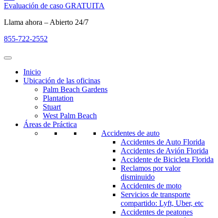
Evaluación de caso GRATUITA
Llama ahora – Abierto 24/7
855-722-2552
Inicio
Ubicación de las oficinas
Palm Beach Gardens
Plantation
Stuart
West Palm Beach
Áreas de Práctica
Accidentes de auto
Accidentes de Auto Florida
Accidentes de Avión Florida
Accidente de Bicicleta Florida
Reclamos por valor
disminuido
Accidentes de moto
Servicios de transporte
compartido: Lyft, Uber, etc
Accidentes de peatones