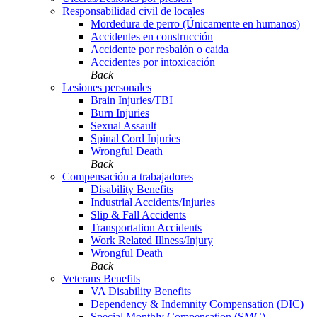
Responsabilidad civil de locales
Mordedura de perro (Únicamente en humanos)
Accidentes en construcción
Accidente por resbalón o caida
Accidentes por intoxicación
Back
Lesiones personales
Brain Injuries/TBI
Burn Injuries
Sexual Assault
Spinal Cord Injuries
Wrongful Death
Back
Compensación a trabajadores
Disability Benefits
Industrial Accidents/Injuries
Slip & Fall Accidents
Transportation Accidents
Work Related Illness/Injury
Wrongful Death
Back
Veterans Benefits
VA Disability Benefits
Dependency & Indemnity Compensation (DIC)
Special Monthly Compensation (SMC)