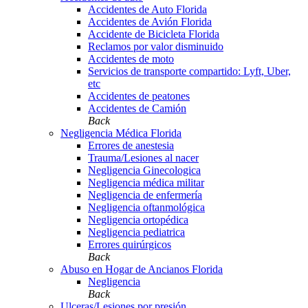
Accidentes de Auto Florida
Accidentes de Avión Florida
Accidente de Bicicleta Florida
Reclamos por valor disminuido
Accidentes de moto
Servicios de transporte compartido: Lyft, Uber,
etc
Accidentes de peatones
Accidentes de Camión
Back
Negligencia Médica Florida
Errores de anestesia
Trauma/Lesiones al nacer
Negligencia Ginecologica
Negligencia médica militar
Negligencia de enfermería
Negligencia oftanmológica
Negligencia ortopédica
Negligencia pediatrica
Errores quirúrgicos
Back
Abuso en Hogar de Ancianos Florida
Negligencia
Back
Ulceras/Lesiones por presión